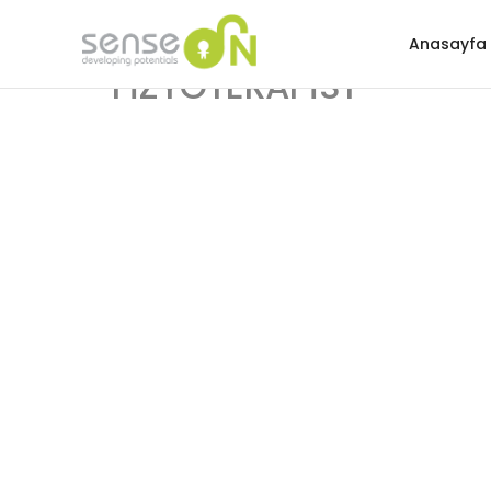
DR.FZT. AYME
Anasayfa
AKADEMİSYEN
FİZYOTERAP