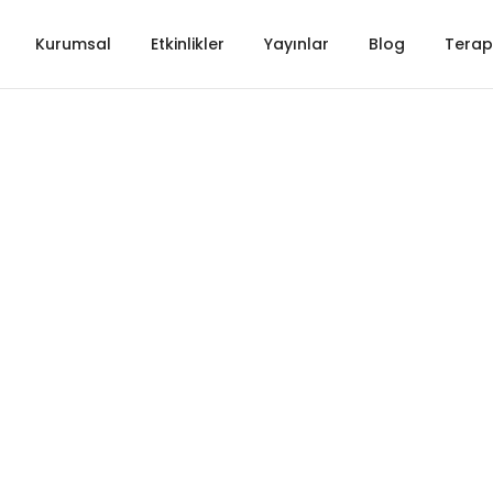
N BALIKÇI
Kurumsal
Etkinlikler
Yayınlar
Blog
Terapi
İST