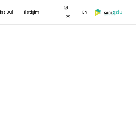
st Bul
İletişim
EN