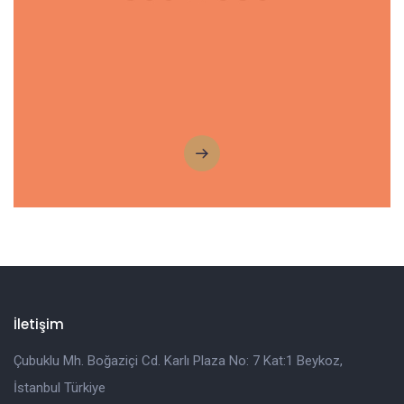
İletişim
Çubuklu Mh. Boğaziçi Cd. Karlı Plaza No: 7 Kat:1 Beykoz,
İstanbul Türkiye