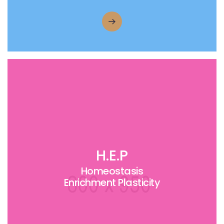
H.E.P
Homeostasis
Enrichment Plasticity