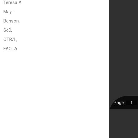
Teresa A.
May-
Benson,
ScD,
OTR/L,
FAOTA